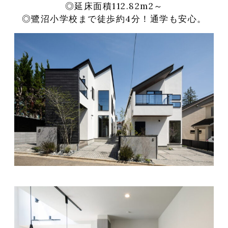
◎延床面積112.82m
2
～
◎鷺沼小学校まで徒歩約4分！通学も安心。